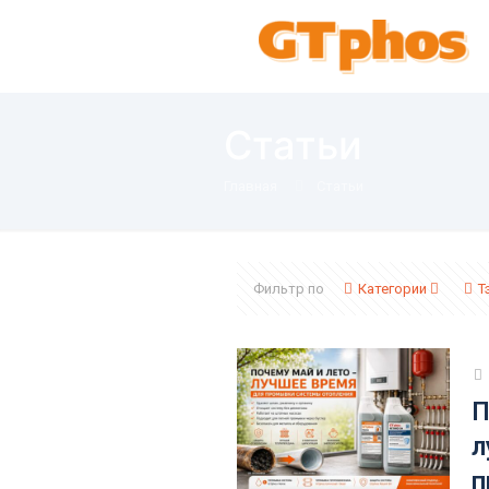
Статьи
Главная
Статьи
Фильтр по
Категории
Т
П
л
п