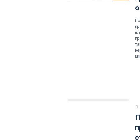
о
По
пр
вл
пр
та
не
ци
П
п
с