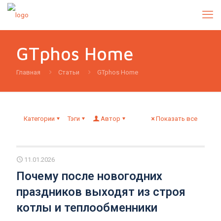
GTphos Home
Главная
Статьи
GTphos Home
Категории
Тэги
Автор
Показать все
11.01.2026
Почему после новогодних
праздников выходят из строя
котлы и теплообменники