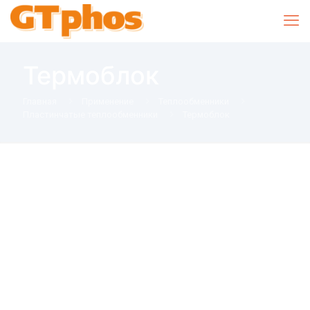
Термоблок
Главная
Применение
Теплообменники
Пластинчатые теплообменники
Термоблок
Средство для промывки
теплообменников
Термоблок
@GTphosBot
- телеграм бот GTphos: инструкция, технология,
описание, документация.
Средство для промывки теплообменников Термоблок
GTphos®Steel (ДжиТиФос Стил) — это средство, отлично
сохраняющее энергоэффективность работы оборудования и