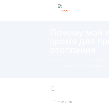
Почему май и
время для п
отопления
Главная
Статьи
Без рубрики
Почему май и лето &#8212; лучшее вр
12.05.2026